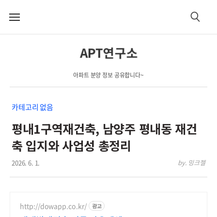
메
검
뉴
색
APT연구소
아파트 분양 정보 공유합니다~
카테고리 없음
평내1구역재건축, 남양주 평내동 재건
축 입지와 사업성 총정리
2026. 6. 1.
by. 밍크젤
http://dowapp.co.kr/
광고