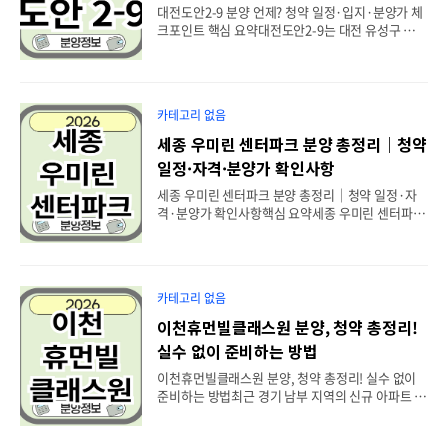
신해모로센트럴2차는 어떤 단지인가?대신해모로센
대전도안2-9 분양 언제? 청약 일정·입지·분양가 체
트럴2차는 실거주와 미래가치를 동시에 고려하는 수
크포인트 핵심 요약대전도안2-9는 대전 유성구 용계
요자들이 관심을 보이는 신규 아파트 가운데 하나입
동 일원 도안신도시 생활권에 공급이 예상되는 대규
니다. 검색 결과에서도 가장 많이 확인되는 내용은
모 공동주택 사업입니다. 2026년 7월 18일 네이버
분양 일..
검색 결과를 기준으로 아직 최종 입주자모집공고가
발표되지 않은 분양 예정 단계로 확인됩니다. 따라서
카테고리 없음
정확한 단지명, 분양가, 타입별 세대수, 특별공급 및
일반공급 일정은 추후 공식 모집공고를 통해 확인해
세종 우미린 센터파크 분양 총정리｜청약
야 합니다. 아래 분양 홈페이지를 확인해보세요. 대
일정·자격·분양가 확인사항
전도안2-9 만나보실수 있습니다. [목차]대전도안2-9
분양이 주목받는 이유도안신도시 신규 공급에 대한
세종 우미린 센터파크 분양 총정리｜청약 일정·자
관심대규모 단지로 조성될 가능성대전도안2-9 사업
격·분양가 확인사항핵심 요약세종 우미린 센터파크
개요와 현재 진행 상황현재까지 알려진 사업 정보분
는 세종특별자치시 다솜동 일원, 행정중심복합도시
양 일정은 언제 확정될까?대전도안2-9 입지 분석
5-2생활권 S1블록에 공급되는 신규 분양 아파트입
도..
니다. 검색 결과에서 확인되는 사업 규모는 지하 2층
부터 지상 최고 20층, 12개 동, 총 676세대이며 전용
카테고리 없음
면적 45㎡·59㎡·84㎡가 포함될 예정입니다. 청약
을 검토한다면 단순히 세종 신규 분양이라는 이유만
이천휴먼빌클래스원 분양, 청약 총정리!
으로 접근하기보다 확정 분양가, 세종 거주자 우선공
실수 없이 준비하는 방법
급 조건, 전국 청약 배정, 특별공급 자격, 전매 및 거
주의무 여부를 입주자모집공고에서 확인해야 합니
이천휴먼빌클래스원 분양, 청약 총정리! 실수 없이
다. 오랜만에 등장한 세종 신규 분양을 기다린 분이
준비하는 방법최근 경기 남부 지역의 신규 아파트 공
라면 세종 우미린 센터파크 분양 소식이 반가울 수밖
급에 대한 관심이 꾸준히 이어지고 있습니다. 그중에
에 없습니다. 특히 세종 5-2생활권의 초기 공급 단지
서도 이천휴먼빌클래스원은 실수요자와 투자자 모
라는 ..