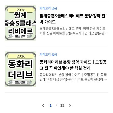
두의 관심을 받고 있는 단지 중 하나입니다. 이번 글
에서는 이천휴먼빌클래스원 분양과 청약을 준비하
카테고리 없음
는 분들을 위해 입지, 분양 특징, 청약 준비사항 등을
알기 쉽게 정리했습니다. 아래 분양 홈페이지를 확인
월계중흥S클래스리비에르 분양·청약 완
해보세요. 이천휴먼빌클래스원 만나보실수 있습니
벽 가이드
다. 📌 목차1. 이천휴먼빌클래스원은 어떤 단지인
가?2. 이천휴먼빌클래스원 분양의 주요 특징3. 청약
월계중흥S클래스리비에르 분양·청약 완벽 가이드
전에 꼭 확인해야 할 사항4. 실수요자가 주목하는 이
서울 신규 아파트를 찾는 수요자라면 최근 많은 관심
유5. 청약 성공을 위한 체크리스트6. 마무리1. 이천
을 받고 있는 월계중흥S클래스리비에르를 한 번쯤
휴먼빌클래스원은 어떤 단지인가?이천휴먼빌클래
살펴보셨을 것입니다. 특히 분양과 청약을 준비하는
스원은 경기 이천시..
실수요자와 투자자 모두에게 관심이 높은 단지로 평
가되고 있습니다. 이번 글에서는 월계중흥S클래스
카테고리 없음
리비에르의 입지와 생활환경, 청약 시 확인해야 할
사항까지 자세히 알아보겠습니다.아래 분양 홈페이
동화리더리브 분양 청약 가이드｜모집공
지를 확인해보세요. 월계중흥S클래스리비에르 만나
고 전 꼭 확인해야 할 핵심 정리
보실수 있습니다. 목차1. 월계중흥S클래스리비에르
란? 2. 입지와 교통 환경 3. 생활 인프라와 교육환경
동화리더리브 분양 청약 가이드｜모집공고 전 꼭 확
4. 분양 및 청약 체크포인트 5. 이런 분들에게 추천
인해야 할 핵심 정리동화리더리브 분양에 관심이 있
6. 청약 전 반드시 확인할 사항 7. 자주 묻는 질문1.
다면 가장 먼저 확인해야 할 것은 공식 모집공고입니
월계중흥S클래스리비에르란?월계중흥S클래스리비
다. 많은 분들이 분양가나 청약 일정만 보고 서둘러
에르는 서울 노원구..
판단하지만, 실제 청약 성공 여부는 거주 요건, 청약
통장 가입 기간, 예치금, 특별공급 자격, 일반공급 경
쟁률, 계약 조건 등 여러 요소가 함께 작용합니다. 특
1
25
이
다
히 분양 아파트는 입지와 가격만큼이나 자금 계획이
중요합니다. 계약금 납부 가능 여부, 중도금 대출 조