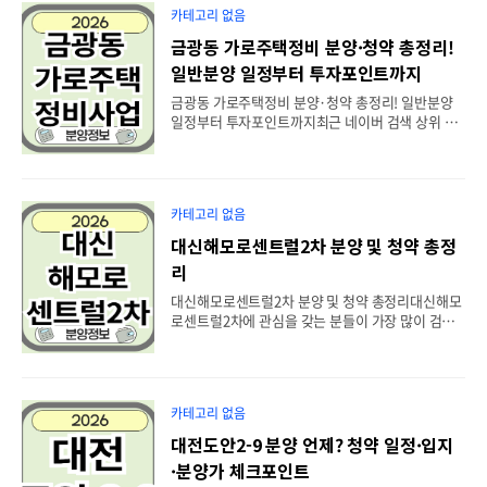
경쟁률과 향후 가치에 대한 관심도 함께 나타나고 있
카테고리 없음
습니다. 아래 분양 홈페이지를 확인해보세요. 쌍용
더플래티넘서대문 만나보실수 있습니다. 목차1. 쌍
금광동 가로주택정비 분양·청약 총정리!
용더플래티넘서대문 사업개요2. 입지환경과 생활
일반분양 일정부터 투자포인트까지
인프라3. 분양 및 청약 핵심 체크포인트4. 실거주와
투자 관점에서의 장점5. 청약 전 반드시 확인해야 할
금광동 가로주택정비 분양·청약 총정리! 일반분양
사항6. 결론1. 쌍용더플래티넘서대문 사업개요쌍용
일정부터 투자포인트까지최근 네이버 검색 상위 결
더플래티넘서대문은 서울 서대문구 홍은동 일대에
과를 살펴보면 금광동가로주택정비를 검색하는 이
서 공급을 앞둔 신규 아파트로, 최근 네이버 검색에
용자들은 대부분 분양 일정, 청약 가능 여부, 일반분
서도 높은 관심을..
양 물량, 예상 분양가, 투자 가치를 가장 궁금해하는
것으로 나타났습니다. 이번 글에서는 검색자의 의도
카테고리 없음
를 반영하여 핵심 내용만 쉽게 정리해드립니다. 아래
분양 홈페이지를 확인해보세요. 금광동가로주택정
대신해모로센트럴2차 분양 및 청약 총정
비 만나보실수 있습니다. 목차1. 금광동 가로주택정
리
비사업이란?2. 분양 규모와 사업 개요3. 청약 일정
및 일반분양 전망4. 입지와 미래가치 분석5. 청약 전
대신해모로센트럴2차 분양 및 청약 총정리대신해모
반드시 확인할 사항6. 자주 묻는 질문(FAQ)7. 결론
로센트럴2차에 관심을 갖는 분들이 가장 많이 검색
1. 금광동 가로주택정비사업이란?금광동 가로주택
하는 키워드는 분양, 청약, 분양가, 입지, 청약 자격
정비사업은 성남시 중원구 금광동 일대의 노후 주거
입니다. 이번 글에서는 검색자의 궁금증을 중심으로
지를 정비하여..
대신해모로센트럴2차의 핵심 정보를 정리했습니다.
아래 분양 홈페이지를 확인해보세요. 대신해모로센
카테고리 없음
트럴2차 만나보실수 있습니다. 목차1. 대신해모로센
트럴2차는 어떤 단지인가?2. 입지 및 생활환경3. 분
대전도안2-9 분양 언제? 청약 일정·입지
양의 특징4. 청약 준비 체크리스트5. 청약 시 꼭 확인
·분양가 체크포인트
해야 할 사항6. 자주 묻는 질문(FAQ)7. 마무리1. 대