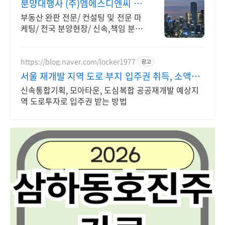
분양대행사 (주)엠에스디엔씨 진
단부터 완판까지 책임분양
부동산 완판 전문/ 컨설팅 및 전문 마
케팅/ 전국 분양현장/ 신속,책임 분양
대행
https://blog.naver.com/locker1977
광고
서울 재개발 지역 도로 부지 입주권 취득, 소액투
자 가능
신속통합기획, 모아타운, 도심복합 공공재개발 예상지
역 도로투자로 입주권 받는 방법